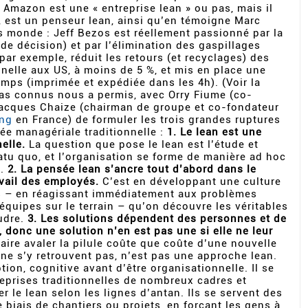
 Amazon est une « entreprise lean » ou pas, mais il
s, est un penseur lean, ainsi qu’en témoigne Marc
s monde : Jeff Bezos est réellement passionné par la
 de décision) et par l’élimination des gaspillages
par exemple, réduit les retours (et recyclages) des
onnelle aux US, à moins de 5 %, et mis en place une
mps (imprimée et expédiée dans les 4h). (Voir la
cas connus nous a permis, avec Orry Fiume (co-
Jacques Chaize (chairman de groupe et co-fondateur
ing
en France) de formuler les trois grandes ruptures
ée managériale traditionnelle :
1. Le lean est une
elle.
La question que pose le lean est l’étude et
tatu quo, et l’organisation se forme de manière ad hoc
s.
2. La pensée lean s’ancre tout d’abord dans le
avail des employés.
C’est en développant une culture
ts – en réagissant immédiatement aux problèmes
 équipes sur le terrain – qu’on découvre les véritables
udre.
3. Les solutions dépendent des personnes et de
 donc une solution n’en est pas une si elle ne leur
aire avaler la pilule coûte que coûte d’une nouvelle
 ne s’y retrouvent pas, n’est pas une approche lean.
tion, cognitive avant d’être organisationnelle. Il se
eprises traditionnelles de nombreux cadres et
r le lean selon les lignes d’antan. Ils se servent des
 biais de chantiers ou projets, en forçant les gens à