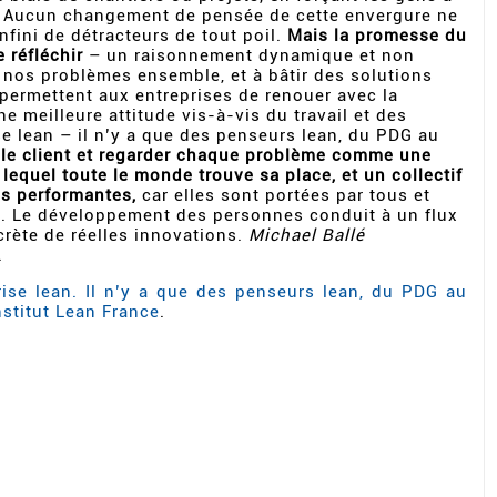
s. Aucun changement de pensée de cette envergure ne
nfini de détracteurs de tout poil.
Mais la promesse du
 réfléchir
– un raisonnement dynamique et non
à nos problèmes ensemble, et à bâtir des solutions
permettent aux entreprises de renouer avec la
ne meilleure attitude vis-à-vis du travail et des
se lean – il n’y a que des penseurs lean, du PDG au
s le client et regarder chaque problème comme une
lequel toute le monde trouve sa place, et un collectif
us performantes,
car elles sont portées par tous et
. Le développement des personnes conduit à un flux
rète de réelles innovations.
Michael Ballé
.
prise lean. Il n’y a que des penseurs lean, du PDG au
nstitut Lean France
.