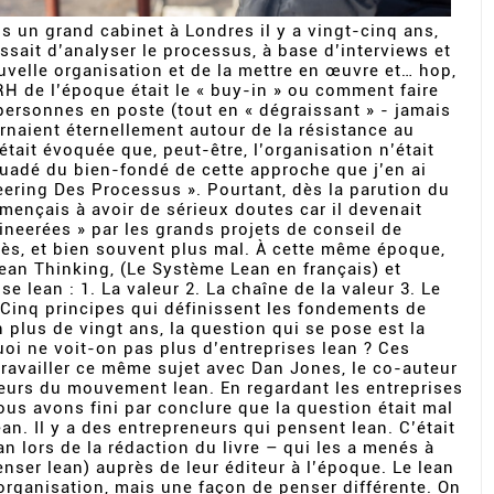
s un grand cabinet à Londres il y a vingt-cinq ans,
gissait d’analyser le processus, à base d’interviews et
velle organisation et de la mettre en œuvre et… hop,
 RH de l’époque était le « buy-in » ou comment faire
personnes en poste (tout en « dégraissant » - jamais
rnaient éternellement autour de la résistance au
était évoquée que, peut-être, l’organisation n’était
suadé du bien-fondé de cette approche que j’en ai
ering Des Processus ». Pourtant, dès la parution du
mençais à avoir de sérieux doutes car il devenait
ineerées » par les grands projets de conseil de
rès, et bien souvent plus mal. À cette même époque,
an Thinking, (Le Système Lean en français) et
se lean : 1. La valeur 2. La chaîne de la valeur 3. Le
n Cinq principes qui définissent les fondements de
n plus de vingt ans, la question qui se pose est la
uoi ne voit-on pas plus d’entreprises lean ? Ces
travailler ce même sujet avec Dan Jones, le co-auteur
teurs du mouvement lean. En regardant les entreprises
ous avons fini par conclure que la question était mal
ean. Il y a des entrepreneurs qui pensent lean. C’était
an lors de la rédaction du livre – qui les a menés à
(penser lean) auprès de leur éditeur à l’époque. Le lean
organisation, mais une façon de penser différente. On