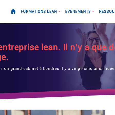
FORMATIONS LEAN
EVENEMENTS
RESSOU
▼
▼
’entreprise lean. Il n’y a que
e.
 un grand cabinet à Londres il y a vingt-cinq ans, l’idée é