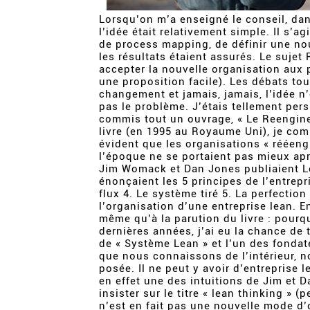
Lorsqu’on m’a enseigné le conseil, dan
l’idée était relativement simple. Il s’a
de process mapping, de définir une nou
les résultats étaient assurés. Le sujet
accepter la nouvelle organisation aux 
une proposition facile). Les débats tou
changement et jamais, jamais, l’idée n’
pas le problème. J’étais tellement per
commis tout un ouvrage, « Le Reengine
livre (en 1995 au Royaume Uni), je com
évident que les organisations « rééeng
l’époque ne se portaient pas mieux ap
Jim Womack et Dan Jones publiaient Le
énonçaient les 5 principes de l’entrepri
flux 4. Le système tiré 5. La perfectio
l’organisation d’une entreprise lean. E
même qu’à la parution du livre : pourq
dernières années, j’ai eu la chance de 
de « Système Lean » et l’un des fonda
que nous connaissons de l’intérieur, n
posée. Il ne peut y avoir d’entreprise l
en effet une des intuitions de Jim et D
insister sur le titre « lean thinking » 
n’est en fait pas une nouvelle mode d’