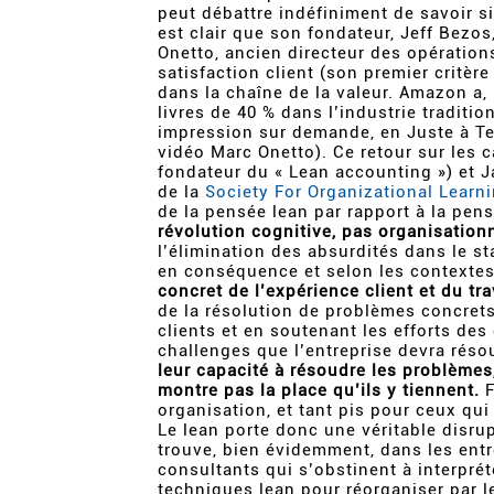
peut débattre indéfiniment de savoir si
est clair que son fondateur, Jeff Bezo
Onetto, ancien directeur des opération
satisfaction client (son premier critère
dans la chaîne de la valeur. Amazon a, 
livres de 40 % dans l’industrie traditi
impression sur demande, en Juste à Te
vidéo Marc Onetto). Ce retour sur les 
fondateur du « Lean accounting ») et 
de la
Society For Organizational Learn
de la pensée lean par rapport à la pens
révolution cognitive, pas organisationn
l’élimination des absurdités dans le s
en conséquence et selon les contexte
concret de l’expérience client et du tr
de la résolution de problèmes concre
clients et en soutenant les efforts des
challenges que l’entreprise devra réso
leur capacité à résoudre les problèmes,
montre pas la place qu’ils y tiennent.
F
organisation, et tant pis pour ceux qui
Le lean porte donc une véritable disrup
trouve, bien évidemment, dans les entr
consultants qui s’obstinent à interpréte
techniques lean pour réorganiser par le