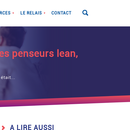
RCES
LE RELAIS
CONTACT
▼
▼
 des penseurs lean,
tait...
A LIRE AUSSI