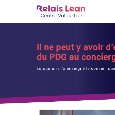
Il ne peut y avoir d
du PDG au concierg
Lorsqu’on m’a enseigné le conseil, dans