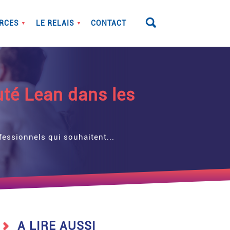
RCES
LE RELAIS
CONTACT
▼
▼
uté Lean dans les
essionnels qui souhaitent...
A LIRE AUSSI