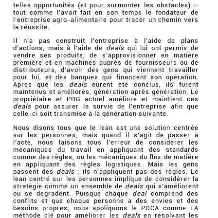
telles opportunités (et pour surmonter les obstacles) –
tout comme l’avait fait en son temps le fondateur de
l’entreprise agro-alimentaire pour tracer un chemin vers
la réussite.
Il n’a pas construit l’entreprise à l’aide de plans
d’actions, mais à l’aide de
deals
qui lui ont permis de
vendre ses produits, de s’approvisionner en matière
première et en machines auprès de fournisseurs ou de
distributeurs, d’avoir des gens qui viennent travailler
pour lui, et des banques qui financent son opération.
Après que les
deals
eurent été conclus, ils furent
maintenus et améliorés, génération après génération. Le
propriétaire et PDG actuel améliore et maintient ces
deals
pour assurer la survie de l’entreprise afin que
celle-ci soit transmise à la génération suivante.
Nous disons tous que le lean est une solution centrée
sur les personnes, mais quand il s’agit de passer à
l’acte, nous faisons tous l’erreur de considérer les
mécaniques du travail en appliquant des standards
comme des règles, ou les mécaniques du flux de matière
en appliquant des règles logistiques. Mais les gens
passent des
deals
; ils n’appliquent pas des règles. Le
lean centré sur les personnes implique de considérer la
stratégie comme un ensemble de
deals
qui s’améliorent
ou se dégradent. Puisque chaque
deal
comprend des
conflits et que chaque personne a des envies et des
besoins propres, nous appliquons le PDCA comme LA
méthode clé pour améliorer les
deals
en résolvant les