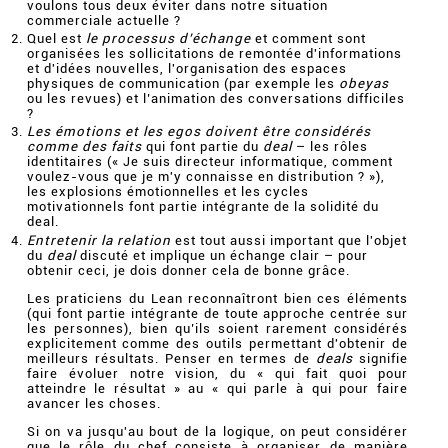
voulons tous deux éviter dans notre situation
commerciale actuelle ?
Quel est
le processus d’échange
et comment sont
organisées les sollicitations de remontée d'informations
et d'idées nouvelles, l'organisation des espaces
physiques de communication (par exemple les
obeyas
ou les revues) et l’animation des conversations difficiles
?
Les émotions et les egos doivent être considérés
comme des faits
qui font partie du
deal
– les rôles
identitaires (« Je suis directeur informatique, comment
voulez-vous que je m'y connaisse en distribution ? »),
les explosions émotionnelles et les cycles
motivationnels font partie intégrante de la solidité du
deal.
Entretenir la relation
est tout aussi important que l'objet
du
deal
discuté et implique un échange clair – pour
obtenir ceci, je dois donner cela de bonne grâce.
Les praticiens du Lean reconnaîtront bien ces éléments
(qui font partie intégrante de toute approche centrée sur
les personnes), bien qu’ils soient rarement considérés
explicitement comme des outils permettant d'obtenir de
meilleurs résultats. Penser en termes de
deals
signifie
faire évoluer notre vision, du « qui fait quoi pour
atteindre le résultat » au « qui parle à qui pour faire
avancer les choses.
Si on va jusqu'au bout de la logique, on peut considérer
que le rôle du chef consiste à organiser de manière