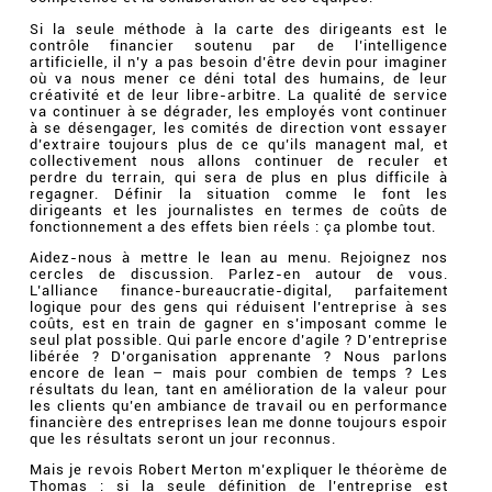
Si la seule méthode à la carte des dirigeants est le
contrôle financier soutenu par de l’intelligence
artificielle, il n’y a pas besoin d’être devin pour imaginer
où va nous mener ce déni total des humains, de leur
créativité et de leur libre-arbitre. La qualité de service
va continuer à se dégrader, les employés vont continuer
à se désengager, les comités de direction vont essayer
d’extraire toujours plus de ce qu’ils managent mal, et
collectivement nous allons continuer de reculer et
perdre du terrain, qui sera de plus en plus difficile à
regagner. Définir la situation comme le font les
dirigeants et les journalistes en termes de coûts de
fonctionnement a des effets bien réels : ça plombe tout.
Aidez-nous à mettre le lean au menu. Rejoignez nos
cercles de discussion. Parlez-en autour de vous.
L’alliance finance-bureaucratie-digital, parfaitement
logique pour des gens qui réduisent l’entreprise à ses
coûts, est en train de gagner en s’imposant comme le
seul plat possible. Qui parle encore d’agile ? D’entreprise
libérée ? D’organisation apprenante ? Nous parlons
encore de lean – mais pour combien de temps ? Les
résultats du lean, tant en amélioration de la valeur pour
les clients qu’en ambiance de travail ou en performance
financière des entreprises lean me donne toujours espoir
que les résultats seront un jour reconnus.
Mais je revois Robert Merton m’expliquer le théorème de
Thomas : si la seule définition de l’entreprise est