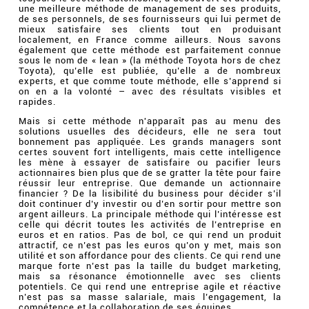
une meilleure méthode de management de ses produits,
de ses personnels, de ses fournisseurs qui lui permet de
mieux satisfaire ses clients tout en produisant
localement, en France comme ailleurs. Nous savons
également que cette méthode est parfaitement connue
sous le nom de « lean » (la méthode Toyota hors de chez
Toyota), qu’elle est publiée, qu’elle a de nombreux
experts, et que comme toute méthode, elle s’apprend si
on en a la volonté – avec des résultats visibles et
rapides.
Mais si cette méthode n'apparaît pas au menu des
solutions usuelles des décideurs, elle ne sera tout
bonnement pas appliquée. Les grands managers sont
certes souvent fort intelligents, mais cette intelligence
les mène à essayer de satisfaire ou pacifier leurs
actionnaires bien plus que de se gratter la tête pour faire
réussir leur entreprise. Que demande un actionnaire
financier ? De la lisibilité du business pour décider s’il
doit continuer d’y investir ou d’en sortir pour mettre son
argent ailleurs. La principale méthode qui l’intéresse est
celle qui décrit toutes les activités de l’entreprise en
euros et en ratios. Pas de bol, ce qui rend un produit
attractif, ce n’est pas les euros qu’on y met, mais son
utilité et son affordance pour des clients. Ce qui rend une
marque forte n’est pas la taille du budget marketing,
mais sa résonance émotionnelle avec ses clients
potentiels. Ce qui rend une entreprise agile et réactive
n’est pas sa masse salariale, mais l’engagement, la
compétence et la collaboration de ses équipes.