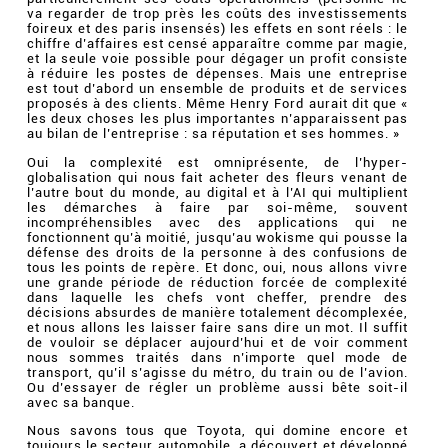
va regarder de trop près les coûts des investissements
foireux et des paris insensés) les effets en sont réels : le
chiffre d’affaires est censé apparaître comme par magie,
et la seule voie possible pour dégager un profit consiste
à réduire les postes de dépenses. Mais une entreprise
est tout d’abord un ensemble de produits et de services
proposés à des clients. Même Henry Ford aurait dit que «
les deux choses les plus importantes n’apparaissent pas
au bilan de l’entreprise : sa réputation et ses hommes. »
Oui la complexité est omniprésente, de l’hyper-
globalisation qui nous fait acheter des fleurs venant de
l’autre bout du monde, au digital et à l’AI qui multiplient
les démarches à faire par soi-même, souvent
incompréhensibles avec des applications qui ne
fonctionnent qu’à moitié, jusqu’au wokisme qui pousse la
défense des droits de la personne à des confusions de
tous les points de repère. Et donc, oui, nous allons vivre
une grande période de réduction forcée de complexité
dans laquelle les chefs vont cheffer, prendre des
décisions absurdes de manière totalement décomplexée,
et nous allons les laisser faire sans dire un mot. Il suffit
de vouloir se déplacer aujourd’hui et de voir comment
nous sommes traités dans n’importe quel mode de
transport, qu’il s’agisse du métro, du train ou de l’avion.
Ou d’essayer de régler un problème aussi bête soit-il
avec sa banque.
Nous savons tous que Toyota, qui domine encore et
toujours le secteur automobile, a découvert et développé