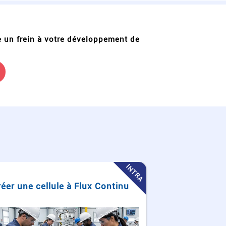
e un frein à votre développement de
INTRA
aizen 6 Pts
Adopte un E