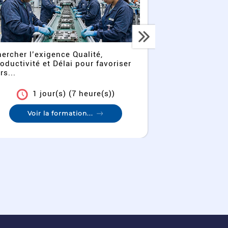
imer au quotidien l'amélioration
Un ergonome «
ntinue avec mise en pratique
rythme pour 
les projets...
1 jour(s) (7 heure(s))
1 jo
Voir la formation...
Voir l