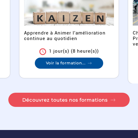
Chercher l’exigence Qualité,
An
Productivité et Délai pour favoriser
co
vers...
1 jour(s) (7 heure(s))
Voir la formation...
Découvrez toutes nos formations