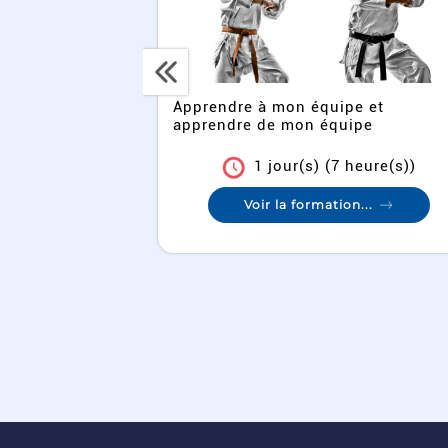
e et
Apprendre à Animer l'amélioration
ipe
continue au quotidien
heure(s))
1 jour(s) (8 heure(s))
n...
Voir la formation...