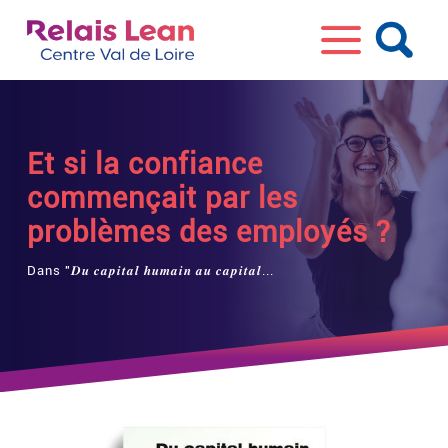
Et si la confiance
commençait par les
problèmes des employés ?
Dans "𝑫𝒖 𝒄𝒂𝒑𝒊𝒕𝒂𝒍 𝒉𝒖𝒎𝒂𝒊𝒏 𝒂𝒖 𝒄𝒂𝒑𝒊𝒕𝒂𝒍...