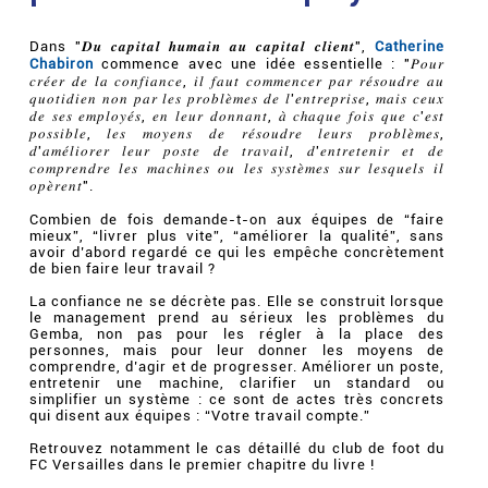
Dans "𝑫𝒖 𝒄𝒂𝒑𝒊𝒕𝒂𝒍 𝒉𝒖𝒎𝒂𝒊𝒏 𝒂𝒖 𝒄𝒂𝒑𝒊𝒕𝒂𝒍 𝒄𝒍𝒊𝒆𝒏𝒕",
Catherine
Chabiron
commence avec une idée essentielle : "𝑃𝑜𝑢𝑟
𝑐𝑟𝑒́𝑒𝑟 𝑑𝑒 𝑙𝑎 𝑐𝑜𝑛𝑓𝑖𝑎𝑛𝑐𝑒, 𝑖𝑙 𝑓𝑎𝑢𝑡 𝑐𝑜𝑚𝑚𝑒𝑛𝑐𝑒𝑟 𝑝𝑎𝑟 𝑟𝑒́𝑠𝑜𝑢𝑑𝑟𝑒 𝑎𝑢
𝑞𝑢𝑜𝑡𝑖𝑑𝑖𝑒𝑛 𝑛𝑜𝑛 𝑝𝑎𝑟 𝑙𝑒𝑠 𝑝𝑟𝑜𝑏𝑙𝑒̀𝑚𝑒𝑠 𝑑𝑒 𝑙'𝑒𝑛𝑡𝑟𝑒𝑝𝑟𝑖𝑠𝑒, 𝑚𝑎𝑖𝑠 𝑐𝑒𝑢𝑥
𝑑𝑒 𝑠𝑒𝑠 𝑒𝑚𝑝𝑙𝑜𝑦𝑒́𝑠, 𝑒𝑛 𝑙𝑒𝑢𝑟 𝑑𝑜𝑛𝑛𝑎𝑛𝑡, 𝑎̀ 𝑐ℎ𝑎𝑞𝑢𝑒 𝑓𝑜𝑖𝑠 𝑞𝑢𝑒 𝑐'𝑒𝑠𝑡
𝑝𝑜𝑠𝑠𝑖𝑏𝑙𝑒, 𝑙𝑒𝑠 𝑚𝑜𝑦𝑒𝑛𝑠 𝑑𝑒 𝑟𝑒́𝑠𝑜𝑢𝑑𝑟𝑒 𝑙𝑒𝑢𝑟𝑠 𝑝𝑟𝑜𝑏𝑙𝑒̀𝑚𝑒𝑠,
𝑑'𝑎𝑚𝑒́𝑙𝑖𝑜𝑟𝑒𝑟 𝑙𝑒𝑢𝑟 𝑝𝑜𝑠𝑡𝑒 𝑑𝑒 𝑡𝑟𝑎𝑣𝑎𝑖𝑙, 𝑑'𝑒𝑛𝑡𝑟𝑒𝑡𝑒𝑛𝑖𝑟 𝑒𝑡 𝑑𝑒
𝑐𝑜𝑚𝑝𝑟𝑒𝑛𝑑𝑟𝑒 𝑙𝑒𝑠 𝑚𝑎𝑐ℎ𝑖𝑛𝑒𝑠 𝑜𝑢 𝑙𝑒𝑠 𝑠𝑦𝑠𝑡𝑒̀𝑚𝑒𝑠 𝑠𝑢𝑟 𝑙𝑒𝑠𝑞𝑢𝑒𝑙𝑠 𝑖𝑙
𝑜𝑝𝑒̀𝑟𝑒𝑛𝑡".
Combien de fois demande-t-on aux équipes de “faire
mieux”, “livrer plus vite”, “améliorer la qualité”, sans
avoir d’abord regardé ce qui les empêche concrètement
de bien faire leur travail ?
La confiance ne se décrète pas. Elle se construit lorsque
le management prend au sérieux les problèmes du
Gemba, non pas pour les régler à la place des
personnes, mais pour leur donner les moyens de
comprendre, d’agir et de progresser. Améliorer un poste,
entretenir une machine, clarifier un standard ou
simplifier un système : ce sont de actes très concrets
qui disent aux équipes : “Votre travail compte.”
Retrouvez notamment le cas détaillé du club de foot du
FC Versailles dans le premier chapitre du livre !