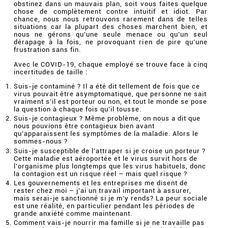
obstinez dans un mauvais plan, soit vous faites quelque
chose de complètement contre intuitif et idiot. Par
chance, nous nous retrouvons rarement dans de telles
situations car la plupart des choses marchent bien, et
nous ne gérons qu’une seule menace ou qu’un seul
dérapage à la fois, ne provoquant rien de pire qu’une
frustration sans fin.
Avec le COVID-19, chaque employé se trouve face à cinq
incertitudes de taille :
Suis-je contaminé ? Il a été dit tellement de fois que ce
virus pouvait être asymptomatique, que personne ne sait
vraiment s’il est porteur ou non, et tout le monde se pose
la question à chaque fois qu’il tousse.
Suis-je contagieux ? Même problème, on nous a dit que
nous pouvions être contagieux bien avant
qu’apparaissent les symptômes de la maladie. Alors le
sommes-nous ?
Suis-je susceptible de l’attraper si je croise un porteur ?
Cette maladie est aéroportée et le virus survit hors de
l’organisme plus longtemps que les virus habituels, donc
la contagion est un risque réel – mais quel risque ?
Les gouvernements et les entreprises me disent de
rester chez moi – j’ai un travail important à assurer,
mais serai-je sanctionné si je m’y rends? La peur sociale
est une réalité, en particulier pendant les périodes de
grande anxiété comme maintenant.
Comment vais-je nourrir ma famille si je ne travaille pas