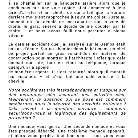
à se chamailler sur la banquette arrière alors que je
conduisais sur une voie rapide. J’ai commencé à leur
dire d’arrêter et ai ralenti, ce qui a fait que la voiture
derrière moi s’est rapprochée jusqu’à me coller. Juste au
moment où j’ai décidé de me rabattre sur la voie de
droite, le gars, énervé a décidé de me doubler par la
droite – et nous avons failli nous percuter à pleine
vitesse.
Le dernier accident que j’ai analysé sur le Gemba était
un cas d’école. Sur un chantier dans le bâtiment, un chef
de projet portait un gros échantillon de matériel de
construction pour montrer à l’architecte l’effet que cela
donnait sur site, tout en étant au téléphone, lorsque
quelqu’un l’a appelé
de manière urgente. Il s’est retourné alors qu’il montait
les escaliers – et s’est fait une sale entorse à la
cheville.
Notre société est très interdépendante et s’appuie sur
des personnes clés assurant des activités clés.
Maintenant, la question qui se pose est comment
améliorons-nous la sécurité des activités critiques ?
Cela revient à la question suivante : comment
sécurisons-nous la logistique des équipements de
protection ?
Une menace, vous gérez. Une seconde menace et vous
êtes presque débordé. Une troisième menace apparaît,
et alors vous perdez tout bon sens : soit vous vous