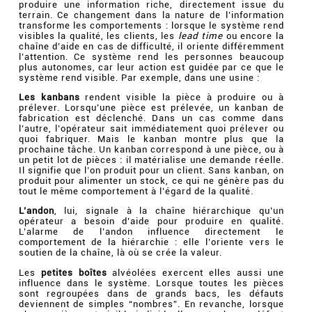
produire une information riche, directement issue du
terrain. Ce changement dans la nature de l’information
transforme les comportements : lorsque le système rend
visibles la qualité, les clients, les
lead time
ou encore la
chaîne d’aide en cas de difficulté, il oriente différemment
l’attention. Ce système rend les personnes beaucoup
plus autonomes, car leur action est guidée par ce que le
système rend visible. Par exemple, dans une usine :
Les kanbans
rendent visible la pièce à produire ou à
prélever. Lorsqu’une pièce est prélevée, un kanban de
fabrication est déclenché. Dans un cas comme dans
l’autre, l’opérateur sait immédiatement quoi prélever ou
quoi fabriquer. Mais le kanban montre plus que la
prochaine tâche. Un kanban correspond à une pièce, ou à
un petit lot de pièces : il matérialise une demande réelle.
Il signifie que l’on produit pour un client. Sans kanban, on
produit pour alimenter un stock, ce qui ne génère pas du
tout le même comportement à l’égard de la qualité.
L’andon
, lui, signale à la chaîne hiérarchique qu’un
opérateur a besoin d’aide pour produire en qualité.
L’alarme de l’andon influence directement le
comportement de la hiérarchie : elle l’oriente vers le
soutien de la chaîne, là où se crée la valeur.
Les
petites boîtes
alvéolées exercent elles aussi une
influence dans le système. Lorsque toutes les pièces
sont regroupées dans de grands bacs, les défauts
deviennent de simples “nombres”. En revanche, lorsque