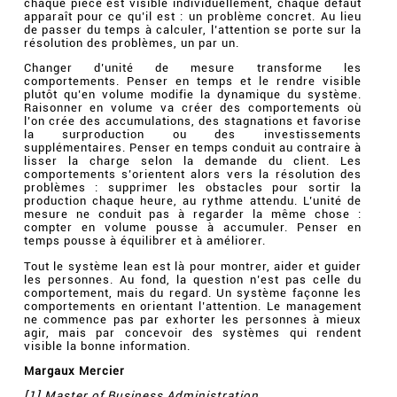
chaque pièce est visible individuellement, chaque défaut
apparaît pour ce qu’il est : un problème concret. Au lieu
de passer du temps à calculer, l’attention se porte sur la
résolution des problèmes, un par un.
Changer d’unité de mesure transforme les
comportements. Penser en temps et le rendre visible
plutôt qu’en volume modifie la dynamique du système.
Raisonner en volume va créer des comportements où
l’on crée des accumulations, des stagnations et favorise
la surproduction ou des investissements
supplémentaires. Penser en temps conduit au contraire à
lisser la charge selon la demande du client. Les
comportements s’orientent alors vers la résolution des
problèmes : supprimer les obstacles pour sortir la
production chaque heure, au rythme attendu. L’unité de
mesure ne conduit pas à regarder la même chose :
compter en volume pousse à accumuler. Penser en
temps pousse à équilibrer et à améliorer.
Tout le système lean est là pour montrer, aider et guider
les personnes. Au fond, la question n’est pas celle du
comportement, mais du regard. Un système façonne les
comportements en orientant l’attention. Le management
ne commence pas par exhorter les personnes à mieux
agir, mais par concevoir des systèmes qui rendent
visible la bonne information.
Margaux Mercier
[1] Master of Business Administration