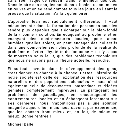
sans réel risque de réussir. Dans le meilleur des cas.
Dans le pire des cas, les solutions « finales » sont mises
en œuvre et on se rend compte tous les jours en lisant la
presse que la situation n’a fait qu’empirer.
L’approche lean est radicalement différente. Il vaut
mieux investir dans la formation des personnes pour les
rendre plus capables que s’écharper sur le bien-fondé
de la « bonne » solution. En éduquant au problème et en
essayant des contremesures locales, pour aussi
humbles qu’elles soient, on peut engager des collectifs
dans une compréhension plus profonde de la réalité du
problème et éviter l’hystérie du fantasme – il n’y a pas
de monstres sous le lit, que des problèmes techniques
que nous ne savons pas, à l’heure actuelle, résoudre.
Et surtout, investir dans le développement des gens,
c’est donner sa chance à la chance. Certes l’histoire de
notre société est celle de l’exploitation des ressources
naturelles et des populations colonisées – mais c’est
également celle de découvertes inattendues et d’idées
géniales complètement imprévues. En partageant les
problèmes de gaspillages, en encourageant les
contremesures locales et en échangeant largement sur
ses dernières, nous n’aboutirons pas à une solution
imaginée aujourd’hui, mais nous savons, par expérience,
que les choses iront mieux et, en fait, de mieux en
mieux. Bonne rentrée !
Michael Ballé