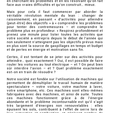
en cherchant les problèmes et en les résolvant qu’on fait
face aux vraies difficultés et qu’on construit… mieux.
Mais pour cela il faut commencer par aborder la
véritable révolution mentale du lean : changer de
raisonnement, en passant « d’activités pour atteindre
(peut-être) des objectifs » à « comprendre les problèmes
pour tenter des contremesures – et comprendre le
problème plus en profondeur. » Respirez profondément et
prenez une minute pour lister toutes les activités que
votre société a entrepris depuis le début de l’année qui
non seulement n’atteignent pas les objectifs prévus mais
en plus sont la source de gaspillages en temps et budget
et de pertes en énergie et motivation sans fin.
Certes, il est tentant de se jeter sur des activités pour
atteindre… quoi exactement ? Oui, il est possible de faire
rouler les voitures au tout électrique – et ? On peut bien
sûr interdire l’avion – et ? Quel problème exactement
est-on en train de résoudre ?
Notre société est fondée sur l’utilisation de machines qui
permettent de démultiplier le travail humain de matière
spectaculaire – votre voiture, votre machine à laver,
votre smartphone, etc. Ces machines sont elles-mêmes
fabriquées avec des machines, et ainsi de suite. Toutes
ces machines fonctionnent grâce à de l’énergie
abondante et le problème incontournable est qu’il s’agit
très largement d’énergies non renouvelables : elles
épuisent les sols, contribuent à l’effet de serre lors de