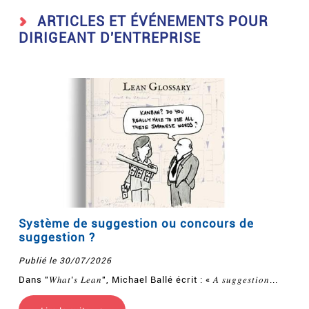
ARTICLES ET ÉVÉNEMENTS POUR
DIRIGEANT D'ENTREPRISE
Système de suggestion ou concours de
suggestion ?
Publié le 30/07/2026
Dans "𝑊ℎ𝑎𝑡’𝑠 𝐿𝑒𝑎𝑛", Michael Ballé écrit : « 𝐴 𝑠𝑢𝑔𝑔𝑒𝑠𝑡𝑖𝑜𝑛...