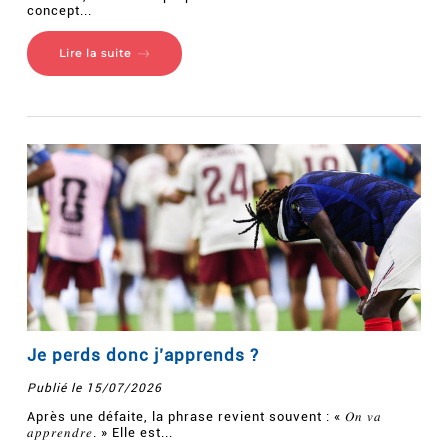
concept...
Lire la suite
Je perds donc j’apprends ?
Publié le 15/07/2026
Après une défaite, la phrase revient souvent : « 𝑂𝑛 𝑣𝑎
𝑎𝑝𝑝𝑟𝑒𝑛𝑑𝑟𝑒. » Elle est...