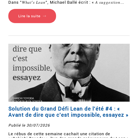
Dans "𝑊ℎ𝑎𝑡’𝑠 𝐿𝑒𝑎𝑛", Michael Ballé écrit : « 𝐴 𝑠𝑢𝑔𝑔𝑒𝑠𝑡𝑖𝑜𝑛...
Lire la suite
Solution du Grand Défi Lean de l'été #4 : «
Avant de dire que c'est impossible, essayez »
Publié le 30/07/2026
Le rébus de cette semaine cachait une citation de