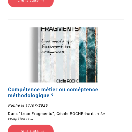
Lire la suite
Compétence métier ou coméptence
méthodologique ?
Publié le 17/07/2026
Dans "Lean Fragments", Cécile ROCHE écrit : « 𝐿𝑎
𝑐𝑜𝑚𝑝𝑒́𝑡𝑒𝑛𝑐𝑒...
Lire la suite