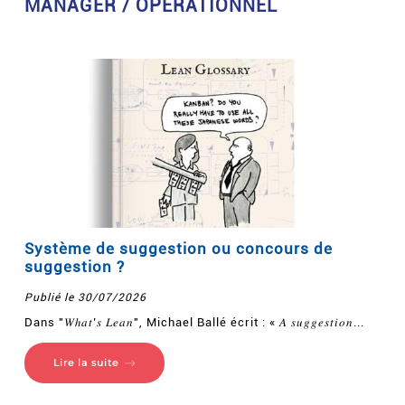
MANAGER / OPÉRATIONNEL
Système de suggestion ou concours de
suggestion ?
Publié le 30/07/2026
Dans "𝑊ℎ𝑎𝑡’𝑠 𝐿𝑒𝑎𝑛", Michael Ballé écrit : « 𝐴 𝑠𝑢𝑔𝑔𝑒𝑠𝑡𝑖𝑜𝑛...
Lire la suite